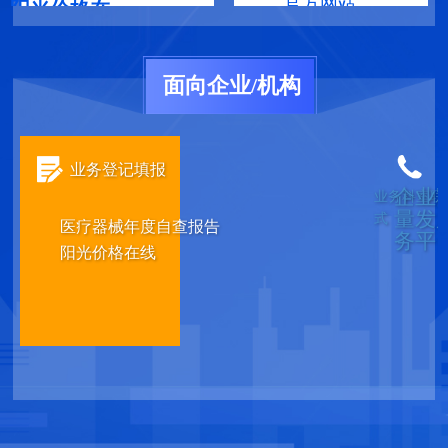
官方网站
阳光价格在
线
面向企业/机构
业务登记填报
企业
业务科室联
量发
式
医疗器械年度自查报告
务平
阳光价格在线